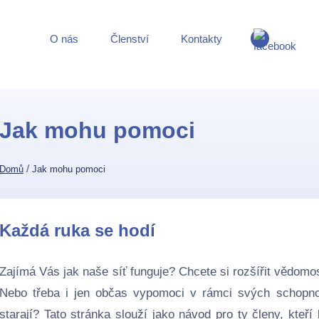
O nás
Členství
Kontakty
Jak mohu pomoci
/
Domů
Jak mohu pomoci
Každá ruka se hodí
Zajímá Vás jak naše síť funguje? Chcete si rozšířit vědomo
Nebo třeba i jen občas vypomoci v rámci svých schopno
starají? Tato stránka slouží jako návod pro ty členy, kteří