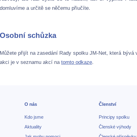
domluvíme a určitě se něčemu přiučíte.
Osobní schůzka
Můžete přijít na zasedání Rady spolku JM-Net, která bývá 
akci je v seznamu akcí na
tomto odkaze
.
O nás
Členství
Kdo jsme
Principy spolku
Aktuality
Členské výhody
Jak mohu pomoci
Členské příspěvky