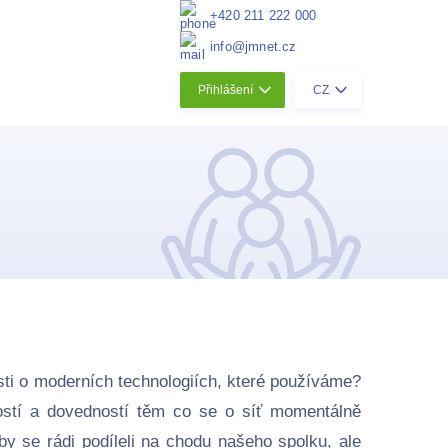
+420 211 222 000
info@jmnet.cz
Přihlášení
CZ
sti o moderních technologiích, které používáme?
stí a dovedností těm co se o síť momentálně
 by se rádi podíleli na chodu našeho spolku, ale