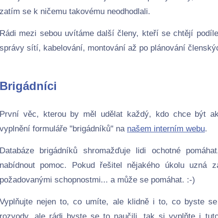
zatím se k ničemu takovému neodhodlali.
Rádi mezi sebou uvítáme další členy, kteří se chtějí podíl
správy sítí, kabelování, montování až po plánování členský
Brigádníci
První věc, kterou by měl udělat každý, kdo chce být a
vyplnění formuláře "brigádníků" na
našem interním webu
.
Databáze brigádníků shromažďuje lidi ochotné pomáhat
nabídnout pomoc. Pokud řešitel nějakého úkolu uzná z
požadovanými schopnostmi... a může se pomáhat. :-)
Vyplňujte nejen to, co umíte, ale klidně i to, co byste s
rozvody, ale rádi byste se to naučili, tak si vyplňte i 