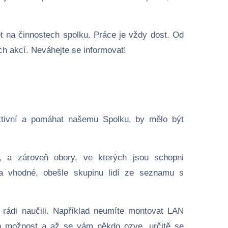
et na činnostech spolku. Práce je vždy dost. Od
ch akcí. Neváhejte se informovat!
ktivní a pomáhat našemu Spolku, by mělo být
, a zároveň obory, ve kterých jsou schopni
a vhodné, obešle skupinu lidí ze seznamu s
e rádi naučili. Například neumíte montovat LAN
tuto možnost a až se vám někdo ozve, určitě se