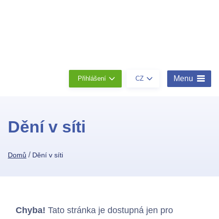
Členství
Konta
O
nás
Menu
Přihlášení
CZ
Dění v síti
/
Domů
Dění v síti
Chyba!
Tato stránka je dostupná jen pro