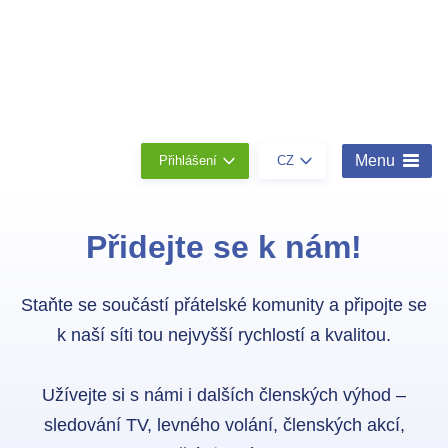
Členství
Konta
O
nás
Menu
Přihlášení
CZ
Přidejte se k nám!
Staňte se součástí přátelské komunity a připojte se
k naší síti tou nejvyšší rychlostí a kvalitou.
Užívejte si s námi i dalších členských výhod –
sledování TV, levného volání, členských akcí,