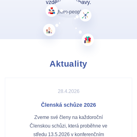
vzdělání a zábavy.
Aktuality
28.4.2026
Členská schůze 2026
Zveme své členy na každoroční
Členskou schůzi, která proběhne ve
Kontakty
středu 13.5.2026 v konferenčním