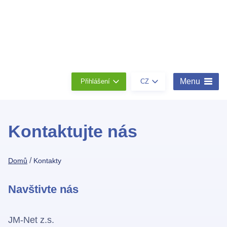
Členství
Konta
O
nás
Menu
Přihlášení
CZ
Kontaktujte nás
/
Domů
Kontakty
Navštivte nás
JM-Net z.s.