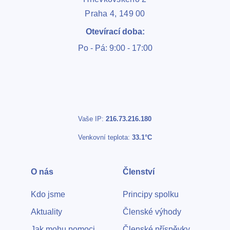
Praha 4, 149 00
Otevírací doba:
Po - Pá: 9:00 - 17:00
Vaše IP:
216.73.216.180
Venkovní teplota:
33.1°C
O nás
Členství
Kdo jsme
Principy spolku
Aktuality
Členské výhody
Jak mohu pomoci
Členské příspěvky