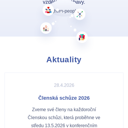
vzdělání a zábavy.
Aktuality
28.4.2026
Členská schůze 2026
Zveme své členy na každoroční
Členskou schůzi, která proběhne ve
Kontakty
středu 13.5.2026 v konferenčním