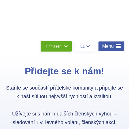
Členství
Konta
O
nás
Menu
Přihlášení
CZ
Přidejte se k nám!
Staňte se součástí přátelské komunity a připojte se
k naší síti tou nejvyšší rychlostí a kvalitou.
Užívejte si s námi i dalších členských výhod –
sledování TV, levného volání, členských akcí,