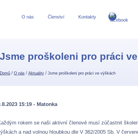
O nás
Členství
Kontakty
Jsme proškoleni pro práci v
/
/
/
Domů
O nás
Aktuality
Jsme proškoleni pro práci ve výškách
.8.2023 15:19 - Matonka
aždým rokem se naši aktivní členové musí zúčastnit školen
ýškách a nad volnou hloubkou dle V 362/2005 Sb. V červenci