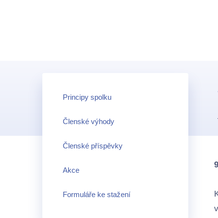
Principy spolku
Členské výhody
Členské příspěvky
9
Akce
K
Formuláře ke stažení
v