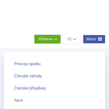
Členství
Konta
O
nás
Menu
Přihlášení
CZ
Principy spolku
Členské výhody
Členské příspěvky
Akce