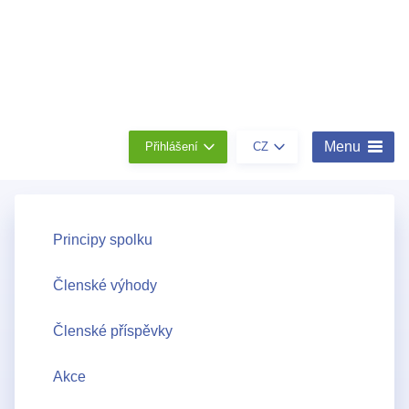
Členství
Konta
O
nás
Menu
Přihlášení
CZ
Principy spolku
Členské výhody
Členské příspěvky
Akce