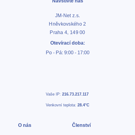
Navštivte nás
JM-Net z.s.
Hněvkovského 2
Praha 4, 149 00
Otevírací doba:
Po - Pá: 9:00 - 17:00
Vaše IP:
216.73.217.117
Venkovní teplota:
28.4°C
O nás
Členství