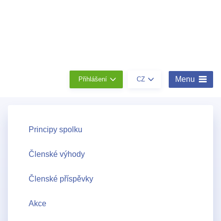
Členství
Konta
O
nás
Menu
Přihlášení
CZ
Principy spolku
Členské výhody
Členské příspěvky
Akce