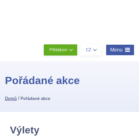
Členství
Konta
O
nás
Menu
Přihlášení
CZ
Pořádané akce
/
Domů
Pořádané akce
Výlety