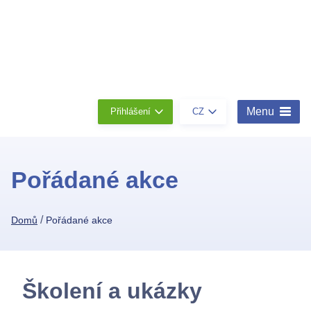
Členství
Konta
O
nás
Menu
Přihlášení
CZ
Pořádané akce
/
Domů
Pořádané akce
Školení a ukázky