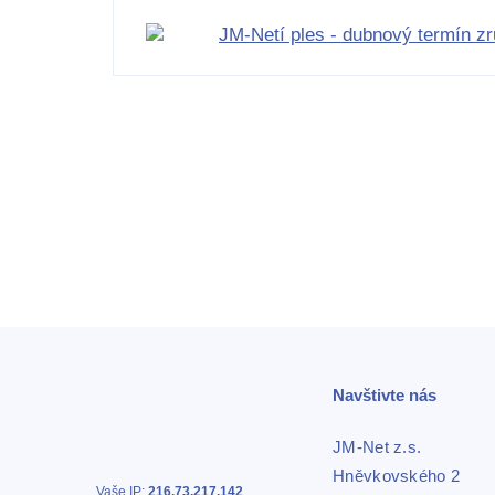
JM-Netí ples - dubnový termín z
Navštivte nás
JM-Net z.s.
Hněvkovského 2
Vaše IP:
216.73.217.142