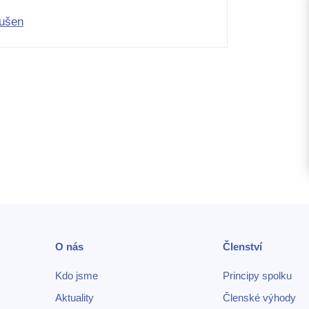
rušen
O nás
Členství
Kdo jsme
Principy spolku
Aktuality
Členské výhody