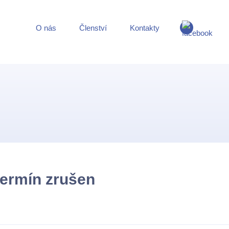
O nás
Členství
Kontakty
termín zrušen