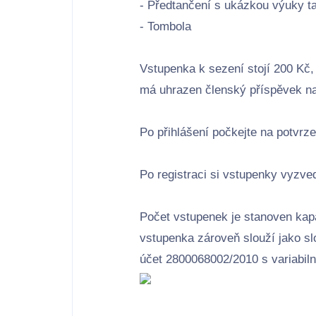
- Předtančení s ukázkou výuky t
- Tombola
Vstupenka k sezení stojí 200 Kč,
má uhrazen členský příspěvek na
Po přihlášení počkejte na potvrz
Po registraci si vstupenky vyzve
Počet vstupenek je stanoven kapa
vstupenka zároveň slouží jako sl
účet 2800068002/2010 s variabil