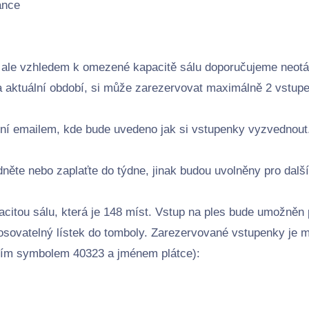
ance
 ale vzhledem k omezené kapacitě sálu doporučujeme neotál
 aktuální období, si může zarezervovat maximálně 2 vstup
ení emailem, kde bude uvedeno jak si vstupenky vyzvednout
dněte nebo zaplaťte do týdne, jinak budou uvolněny pro dalš
citou sálu, která je 148 míst. Vstup na ples bude umožněn
osovatelný lístek do tomboly. Zarezervované vstupenky je 
ním symbolem 40323 a jménem plátce):