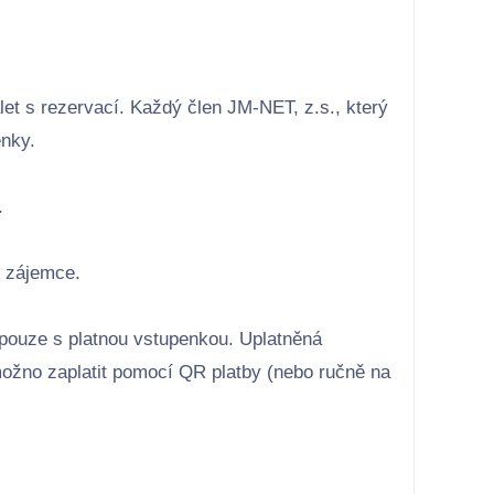
et s rezervací. Každý člen JM-NET, z.s., který
enky.
.
í zájemce.
 pouze s platnou vstupenkou. Uplatněná
možno zaplatit pomocí QR platby (nebo ručně na