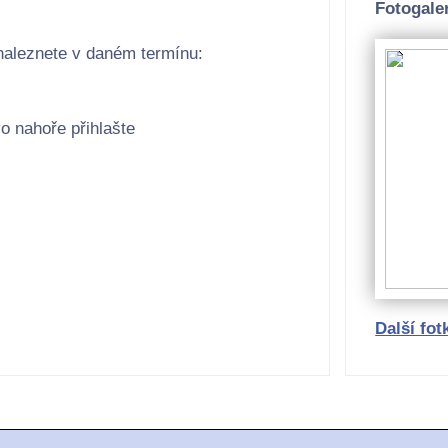
Fotogaler
naleznete v daném termínu:
o nahoře přihlašte
Další fot