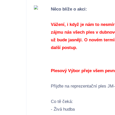
Něco blíže o akci:
Vážení, i když je nám to nesmír
zájmu nás všech ples v dubnov
už bude jasněji. O novém termí
další postup.
Plesový Výbor přeje všem pevn
Přijďte na reprezentační ples JM
Co tě čeká:
- Živá hudba