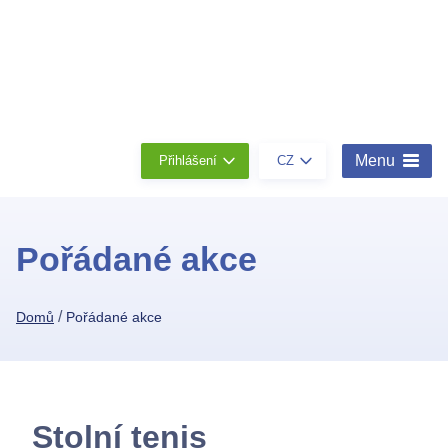
Členství
Konta
O
nás
Menu
Přihlášení
CZ
Pořádané akce
/
Domů
Pořádané akce
Stolní tenis