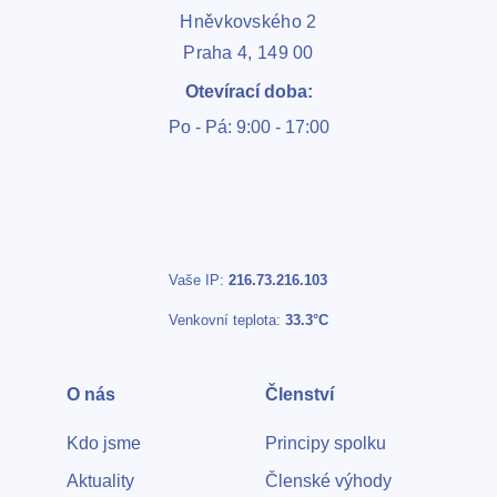
Hněvkovského 2
Praha 4, 149 00
Otevírací doba:
Po - Pá: 9:00 - 17:00
Vaše IP:
216.73.216.103
Venkovní teplota:
33.3°C
O nás
Členství
Kdo jsme
Principy spolku
Aktuality
Členské výhody