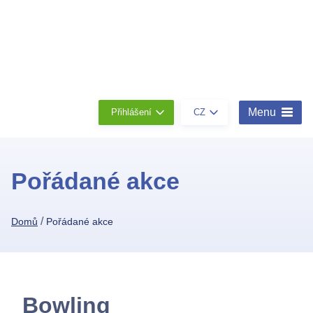
Členství
Konta
O
nás
Menu
Přihlášení
CZ
Pořádané akce
/
Domů
Pořádané akce
Bowling