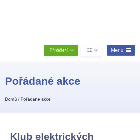
Členství
Konta
O
nás
Menu
Přihlášení
CZ
Pořádané akce
/
Domů
Pořádané akce
Klub elektrických