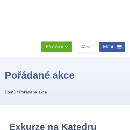
Členství
Konta
O
nás
Menu
Přihlášení
CZ
Pořádané akce
/
Domů
Pořádané akce
Exkurze na Katedru