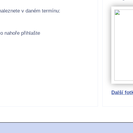
naleznete v daném termínu:
o nahoře přihlašte
Další fot