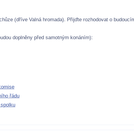
chůze (dříve Valná hromada). Přijďte rozhodovat o budouc
budou doplněny před samotným konáním):
 komise
ního řádu
 spolku