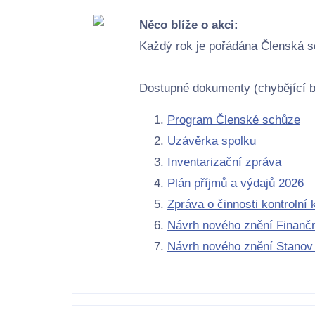
Něco blíže o akci:
Každý rok je pořádána Členská s
Dostupné dokumenty (chybějící 
Program Členské schůze
Uzávěrka spolku
Inventarizační zpráva
Plán příjmů a výdajů 2026
Zpráva o činnosti kontrolní
Návrh nového znění Finanč
Návrh nového znění Stanov